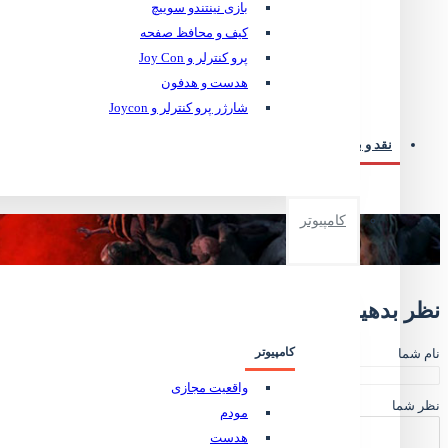
بازی نینتندو سوییچ
کیف و محافظ صفحه
پرو کنترلر و Joy Con
آیا قیم
هدست و هدفون
شارژر پرو کنترلر و Joycon
نقد و بررسی
نظرات کابران
کامپیوتر
نظر بدهید
کامپیوتر
نام شما
واقعیت مجازی
نظر شما
مودم
هدست