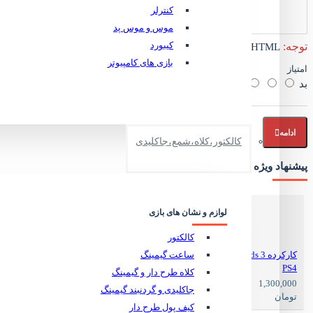
کنترلر
موس و موس پد
کیبورد
توجه:
HTML ترجمه نمی شود!
بازی های کامپیوتر
امتیاز
بد
خوب
ادامه
کالکتور،کلاه،شمع،جاکلیدی
پیشنهاد ویژه
لوازم و نشان های بازی
کالکتور
ساعت گیمینگ
کارکرده Borderlands 3
PS4
کلاه طرح دار و گیمینگ
1,700,000
1,300,000
جاکلیدی و گردنبند گیمینگ
تومان
تومان
کیف پول طرح دار