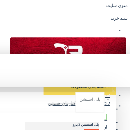
منوی سایت
سبد خرید
صفحه اصلی
درباره ما
سوالات متداول
مشاهده سریع
دسته بندی محصولات
ورود
پلی استیشن
09374245252
در کنارتان هستیم
عضویت
تماس با ما
پلی استیشن 5 پرو
ارسال سریع و امن
پیک/تیپاکس/پست