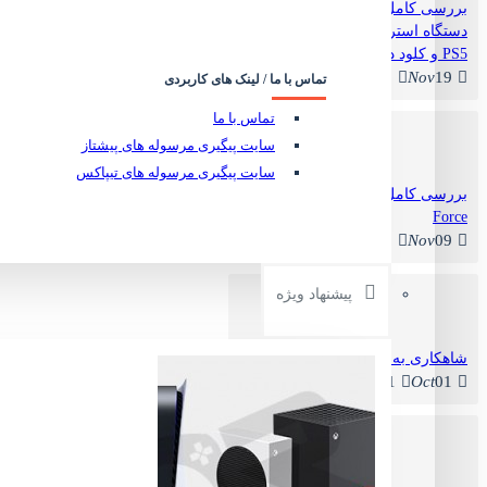
بررسی کامل PlayStation Portal:
دستگاه استریم گیمینگ سونی برای
PS5 و کلود در سال ۲۰۲۵
0
Nov
19
تماس با ما / لینک های کاربردی
تماس با ما
سایت پیگیری مرسوله های پیشتاز
سایت پیگیری مرسوله های تیپاکس
بررسی کامل Logitech G29 Driving
Force
0
Nov
09
ساعت طرح دار گیمینگ - Gaming Watch Star Wars Design
ناموجود
پیشنهاد ویژه
شاهکاری به نام Ghost of Yotei
1
Oct
01