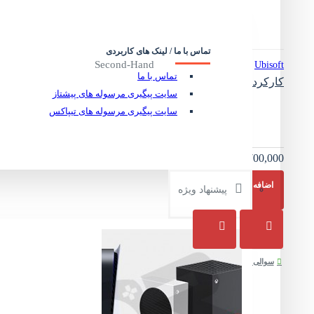
تماس با ما / لینک های کاربردی
Second-Hand
Ubisoft
تماس با ما
کارکرده FarCry Double Pack2 PS4
سایت پیگیری مرسوله های پیشتاز
سایت پیگیری مرسوله های تیپاکس
4,700,000 تومان
ساعت طرح دار گیمینگ - Gaming Watch Star Wars Design
ناموجود
اضافه به سبد خرید
پیشنهاد ویژه
سوالی دارید ؟
سفارش سریع