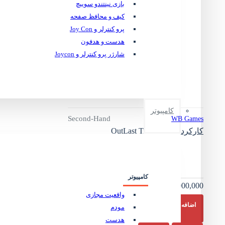
بازی نینتندو سوییچ
Silver
Disney
کیف و محافظ صفحه
Fangamer
Hello
پرو کنترلر و Joy Con
Games
Little Orbit
هدست و هدفون
MileStone
Obsidian
شارژر پرو کنترلر و Joycon
Polyphony Digital
Rebellion
Remedy
Skybound
striking
distance studios
کامپیوتر
Second-Hand
WB Games
THQ NORDIC
4A Games
کارکرده OutLast Trinity PS4
CI Games
Gearbox
K T
Media Molecule
Microids
Modus
Mojang
کامپیوتر
5,000,000 تومان
Other Ocean
واقعیت مجازی
Private Division
اضافه به سبد خرید
مودم
RED Games Co
S P
Techland
هدست