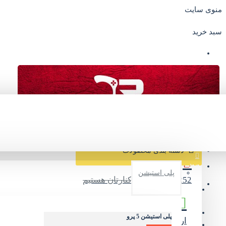
منوی سایت
سبد خرید
صفحه اصلی
درباره ما
سوالات متداول
مشاهده سریع
دسته بندی محصولات
ورود
پلی استیشن
09374245252
در کنارتان هستیم
عضویت
تماس با ما
پلی استیشن 5 پرو
ارسال سریع و امن
پیک/تیپاکس/پست