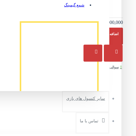
Grip Digital
شمع گیمینگ
Outright Games
Wild Cord
GameMill
Nordic
5,000,000 تومان
Games
اضافه به سبد خرید
سوالی دارید ؟
سفارش سریع
سایر کنسول های بازی
کلاه طرح دار گیمینگ مدل Batman code3
ناموجود
تماس با ما