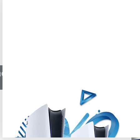
Emergency Call The Attack Squad PS5
ergency Call The Attack Squad 