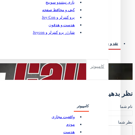
بازی نینتندو سوییچ
کیف و محافظ صفحه
پرو کنترلر و Joy Con
آیا قیم
هدست و هدفون
شارژر پرو کنترلر و Joycon
نقد و بررسی
نظرات کابران
کامپیوتر
نظر بدهید
کامپیوتر
نام شما
واقعیت مجازی
نظر شما
مودم
هدست