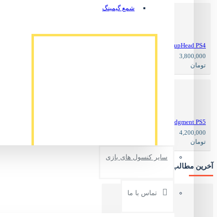
شمع گیمینگ
CupHead PS4
4,200,000
3,800,000
تومان
تومان
Judgment PS5
4,900,000
4,200,000
تومان
تومان
سایر کنسول های بازی
آخرین مطالب وبلاگ
کلاه طرح دار گیمینگ مدل Batman code3
ناموجود
تماس با ما