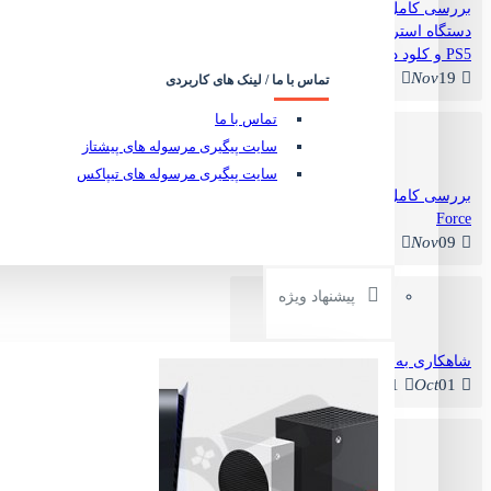
بررسی کامل PlayStation Portal:
دستگاه استریم گیمینگ سونی برای
PS5 و کلود در سال ۲۰۲۵
0
Nov
19
تماس با ما / لینک های کاربردی
تماس با ما
سایت پیگیری مرسوله های پیشتاز
سایت پیگیری مرسوله های تیپاکس
بررسی کامل Logitech G29 Driving
Force
0
Nov
09
ساعت طرح دار گیمینگ - Gaming Watch Star Wars Design
ناموجود
پیشنهاد ویژه
شاهکاری به نام Ghost of Yotei
1
Oct
01