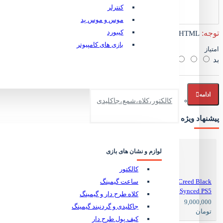
کنترلر
k Squad PS5
موس و موس پد
کیبورد
توجه:
HTML ترجمه نمی شود!
عنوان پلمپ می باشد.
بازی های کامپیوتر
امتیاز
بد
خوب
ادامه
کالکتور،کلاه،شمع،جاکلیدی
پیشنهاد ویژه
لوازم و نشان های بازی
کالکتور
ساعت گیمینگ
Assassins Creed Black
Flag ReSynced PS5
کلاه طرح دار و گیمینگ
9,300,000
9,000,000
جاکلیدی و گردنبند گیمینگ
تومان
تومان
کیف پول طرح دار