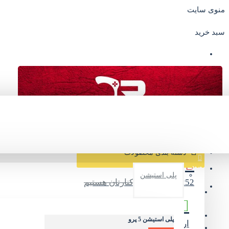
منوی سایت
سبد خرید
صفحه اصلی
درباره ما
سوالات متداول
مشاهده سریع
دسته بندی محصولات
ورود
پلی استیشن
09374245252
در کنارتان هستیم
عضویت
تماس با ما
پلی استیشن 5 پرو
ارسال سریع و امن
پیک/تیپاکس/پست