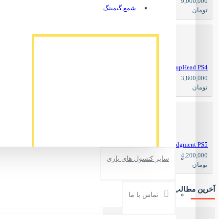
9,300,000
9,000,000
شمع گیمینگ
تومان
تومان
CupHead PS4
4,200,000
3,800,000
تومان
تومان
Judgment PS5
4,900,000
4,200,000
سایر کنسول های بازی
تومان
تومان
کلاه طرح دار گیمینگ مدل Batman code3
ناموجود
آخرین مطالب وبلاگ
تماس با ما