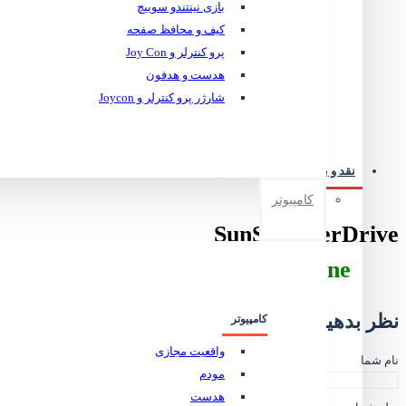
بازی نینتندو سوییچ
کیف و محافظ صفحه
افزودن به لیست دلخواه
مقایسه این محص
پرو کنترلر و Joy Con
هدست و هدفون
آیا قیم
شارژر پرو کنترلر و Joycon
نقد و بررسی
نظرات کابران
کامپیوتر
SunSet OverDrive
Xboxone
نظر بدهید
کامپیوتر
واقعیت مجازی
نام شما
مودم
هدست