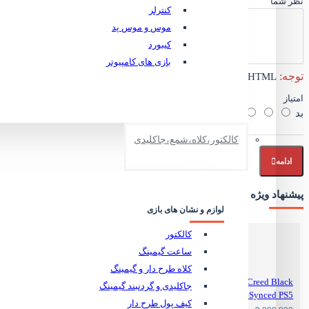
نظر شما
کنترلر
موس و موس پد
کیبورد
بازی های کامپیوتر
توجه:
HTML ترجمه نمی شود!
امتیاز
بد
خوب
کالکتور،کلاه،شمع،جاکلیدی
ادامه
پیشنهاد ویژه
لوازم و نشان های بازی
کالکتور
ساعت گیمینگ
کلاه طرح دار و گیمینگ
Assassins Creed Black
جاکلیدی و گردنبند گیمینگ
Flag ReSynced PS5
کیف پول طرح دار