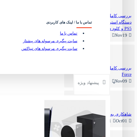
بررسی کامل PlayStation Portal:
دستگاه استریم گیمینگ سونی برای
تماس با ما / لینک های کاربردی
PS5 و کلود در سال ۲۰۲۵
تماس با ما
0
Nov
19
سایت پیگیری مرسوله های پیشتاز
سایت پیگیری مرسوله های تیپاکس
بررسی کامل Logitech G29 Driving
ساعت طرح دار گیمینگ - Gaming Watch Star Wars Design
ناموجود
Force
0
Nov
09
پیشنهاد ویژه
شاهکاری به نام Ghost of Yotei
1
Oct
01