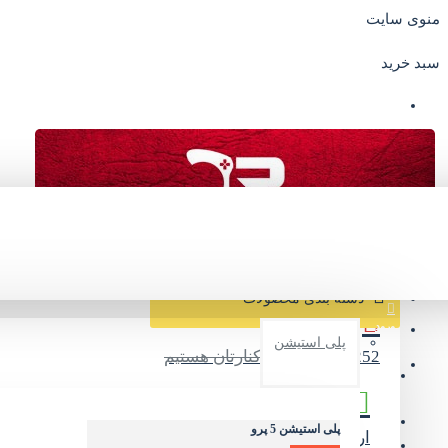
منوی سایت
سبد خرید
صفحه اصلی
درباره ما
سوالات متداول
مشاهده سریع
دسته بندی محصولات
ورود
پلی استیشن
09374245252
در کنارتان هستیم
عضویت
تماس با ما
پلی استیشن 5 پرو
ارسال سریع و امن
پیک/تیپاکس/پست