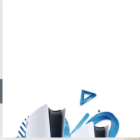
تولید کننده
microsoft studio
SunSet OverDrive
SunSet OverDrive