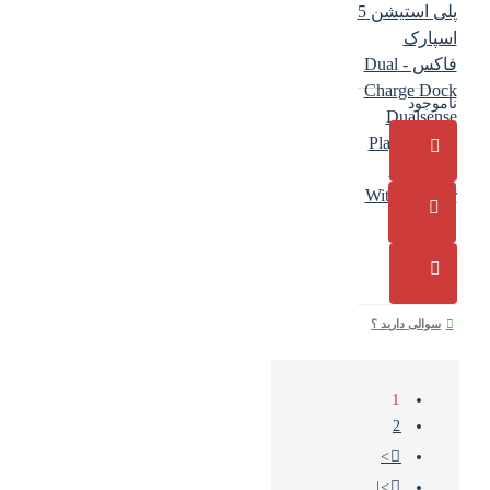
پلی استیشن 5
اسپارک
فاکس - Dual
Charge Dock
ناموجود
Dualsense
Playstation 5
SparkFox
With Adapter
سوالی دارید ؟
1
2
>
>|