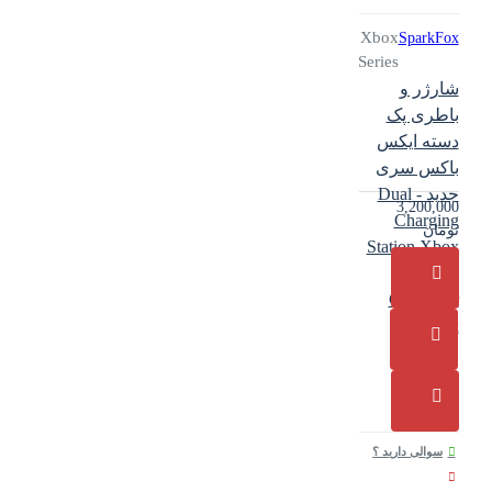
Xbox
SparkFox
Series
شارژر و
باطری پک
دسته ایکس
باکس سری
جدید - Dual
3,200,000
Charging
تومان
Station Xbox
Series
Controller
Sparkfox
سوالی دارید ؟