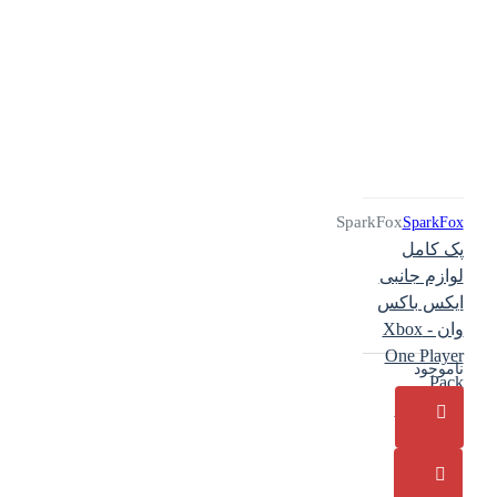
SparkFox
SparkFox
پک کامل
لوازم جانبی
ایکس باکس
وان - Xbox
One Player
ناموجود
Pack
SparkFox