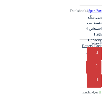
Dualshock4
SparkFox
پاور بانک
دسته پلی
استیشن 4 -
High
Capacity
ناموجود
Battery Pack
SparkFox
سوالی دارید ؟