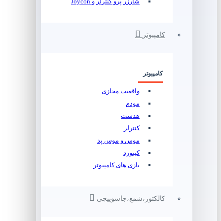
شارژر پرو کنترلر و Joycon
کامپیوتر
کامپیوتر
واقعیت مجازی
مودم
هدست
کنترلر
موس و موس پد
کیبورد
بازی های کامپیوتر
کالکتور،شمع،جاسوییچی