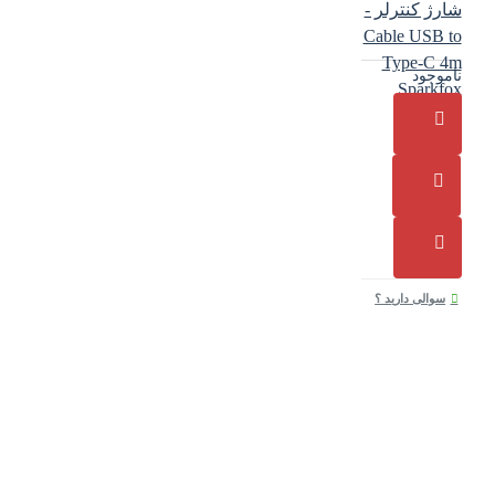
شارژ کنترلر -
Cable USB to
Type-C 4m
ناموجود
Sparkfox
code2
سوالی دارید ؟