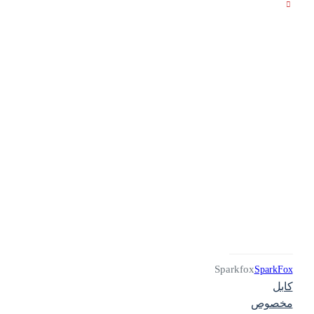
Sparkfox
SparkFox
کابل
مخصوص