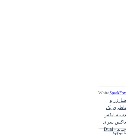
White
SparkFox
شارژر و
باطری پک
دسته ایکس
باکس سری
جدید - Dual
ناموجود