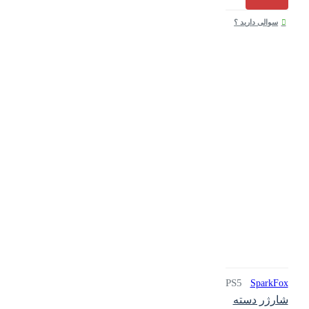
سوالی دارید ؟
PS5
SparkFox
شارژر دسته