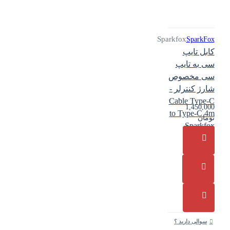
Sparkfox
SparkFox
کابل تایپ
سی به تایپ
سی مخصوص
شارژ کنترلر -
Cable Type-C
1,450,000
to Type-C 4m
تومان
Sparkfox
سوالی دارید ؟