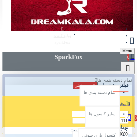
عضویت
تماس با ما
وبلاگ
تولید کننده
SparkFox
Menu
SparkFox
0
تمام دسته بندی ها
فیلتر مشخصات
ریست فیلتر
تمام دسته بندی ها
0 محصول - 0 تومان
قیمت
سایر کنسول ها
0
تومان
سبد خرید شما خالی است!
کنسول بازی سونی