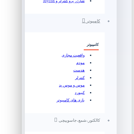
شارژر پرو کنترلر و Joycon
کامپیوتر
کامپیوتر
واقعیت مجازی
مودم
هدست
کنترلر
موس و موس پد
کیبورد
بازی های کامپیوتر
کالکتور،شمع،جاسوییچی