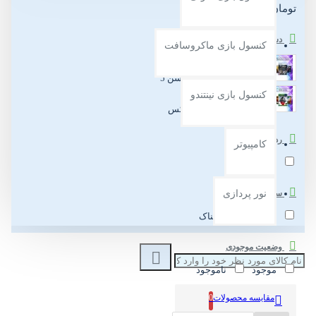
تومان
دسته بندی
کنسول بازی ماکروسافت
بازی اورجینال پلی استیشن 5
کنسول بازی نینتندو
بازی اورجینال ایکس باکس
رده سنی
کامپیوتر
+18 سال
سبک بازی
نور پردازی
اکشن
ترسناک
وضعیت موجودی
موجود
ناموجود
مقایسه محصولات
0