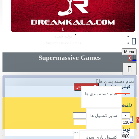
عضویت
تماس با ما
وبلاگ
تولید کننده
Supermassive Games
Menu
Supermassive Games
0
تمام دسته بندی ها
فیلتر مشخصات
ریست فیلتر
تمام دسته بندی ها
0 محصول - 0 تومان
قیمت
سایر کنسول ها
0
تومان
سبد خرید شما خالی است!
کنسول بازی سونی